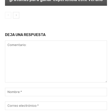
DEJA UNA RESPUESTA
Comentario:
No
Co
ele