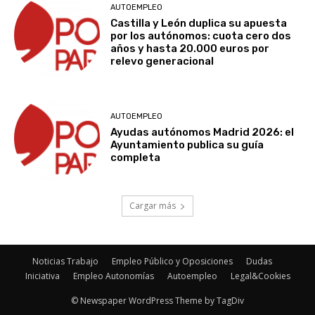
AUTOEMPLEO
Castilla y León duplica su apuesta
por los autónomos: cuota cero dos
años y hasta 20.000 euros por
relevo generacional
AUTOEMPLEO
Ayudas autónomos Madrid 2026: el
Ayuntamiento publica su guía
completa
Cargar más
Noticias Trabajo
Empleo Público y Oposiciones
Dudas
Iniciativa
Empleo Autonomías
Autoempleo
Legal&Cookies
© Newspaper WordPress Theme by TagDiv