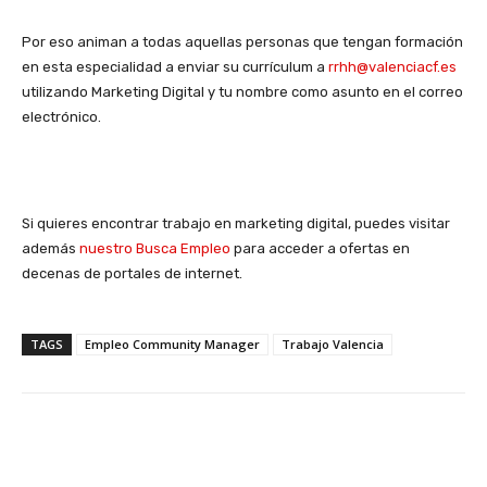
Por eso animan a todas aquellas personas que tengan formación
en esta especialidad a enviar su currículum a
rrhh@valenciacf.es
utilizando Marketing Digital y tu nombre como asunto en el correo
electrónico.
Si quieres encontrar trabajo en marketing digital, puedes visitar
además
nuestro Busca Empleo
para acceder a ofertas en
decenas de portales de internet.
TAGS
Empleo Community Manager
Trabajo Valencia
Facebook
X
WhatsApp
Li