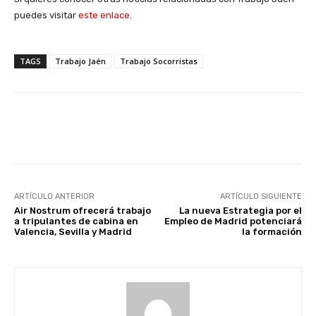
puedes visitar
este enlace
.
TAGS
Trabajo Jaén
Trabajo Socorristas
Facebook
X
WhatsApp
Li
ARTÍCULO ANTERIOR
ARTÍCULO SIGUIENTE
Air Nostrum ofrecerá trabajo
La nueva Estrategia por el
a tripulantes de cabina en
Empleo de Madrid potenciará
Valencia, Sevilla y Madrid
la formación