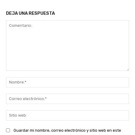
DEJA UNA RESPUESTA
Comentario:
No
Co
ele
Sit
we
Guardar mi nombre, correo electrónico y sitio web en este