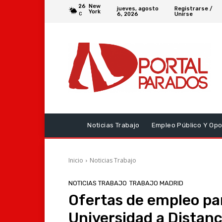
26
New
jueves, agosto
Registrarse /
York
6, 2026
Unirse
C
Noticias Trabajo
Empleo Público Y Opo
Inicio
Noticias Trabajo
NOTICIAS TRABAJO
TRABAJO MADRID
Ofertas de empleo par
Universidad a Distanc