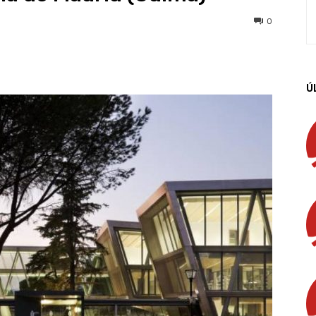
0
App
Linkedin
Email
Imprimir
Ú