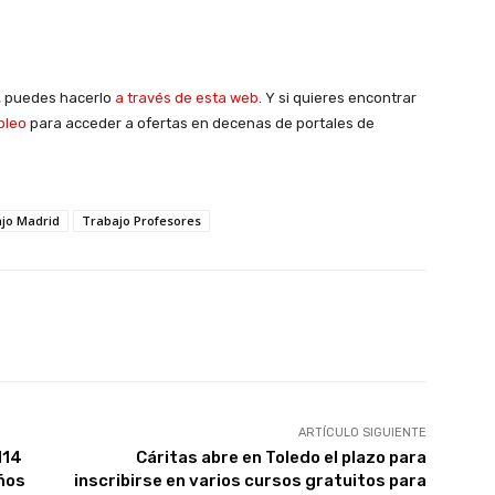
A, puedes hacerlo
a través de esta web
. Y si quieres encontrar
pleo
para acceder a ofertas en decenas de portales de
jo Madrid
Trabajo Profesores
X
WhatsApp
Linkedin
Email
ARTÍCULO SIGUIENTE
114
Cáritas abre en Toledo el plazo para
ños
inscribirse en varios cursos gratuitos para