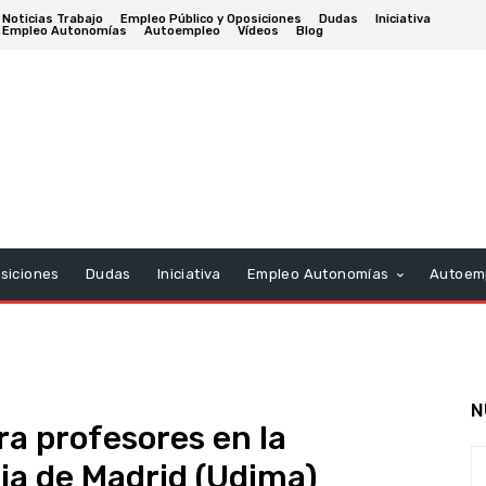
Noticias Trabajo
Empleo Público y Oposiciones
Dudas
Iniciativa
Empleo Autonomías
Autoempleo
Vídeos
Blog
siciones
Dudas
Iniciativa
Empleo Autonomías
Autoem
N
a profesores en la
ia de Madrid (Udima)