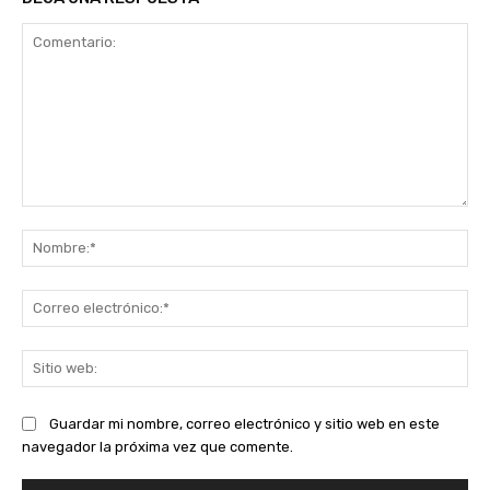
Comentario:
No
Co
ele
Sit
we
Guardar mi nombre, correo electrónico y sitio web en este
navegador la próxima vez que comente.