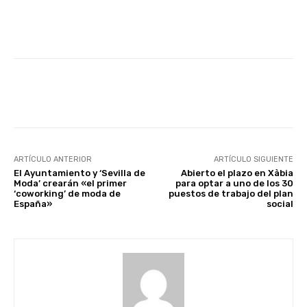
Facebook
X
WhatsApp
Li
ARTÍCULO ANTERIOR
ARTÍCULO SIGUIENTE
El Ayuntamiento y ‘Sevilla de
Abierto el plazo en Xàbia
Moda’ crearán «el primer
para optar a uno de los 30
‘coworking’ de moda de
puestos de trabajo del plan
España»
social