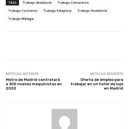
TAGS
Trabajo Andalucía
Trabajo Camareros
Trabajo Cocineros
Trabajo Estepona
Trabajo Hostelería
Trabajo Málaga
Facebook
X
WhatsApp
Li
ARTÍCULO ANTERIOR
ARTÍCULO SIGUIENTE
Metro de Madrid contratará
Oferta de empleo para
a 300 nuevos maquinistas en
trabajar en un hotel de lujo
2020
en Madrid