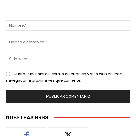
Comentario:
No
Co
ele
Sit
we
Guardar mi nombre, correo electrónico y sitio web en este
navegador la próxima vez que comente.
NUESTRAS RRSS