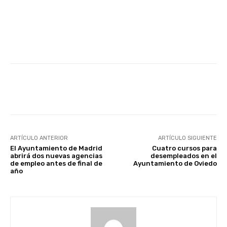
Facebook
X
WhatsApp
Li
ARTÍCULO ANTERIOR
ARTÍCULO SIGUIENTE
El Ayuntamiento de Madrid
Cuatro cursos para
abrirá dos nuevas agencias
desempleados en el
de empleo antes de final de
Ayuntamiento de Oviedo
año