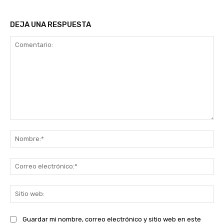
DEJA UNA RESPUESTA
Comentario:
No
Co
ele
Sit
we
Guardar mi nombre, correo electrónico y sitio web en este