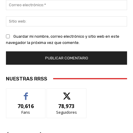
Co
ele
Sit
we
Guardar mi nombre, correo electrónico y sitio web en este
navegador la próxima vez que comente.
NUESTRAS RRSS
70,616
78,973
Fans
Seguidores