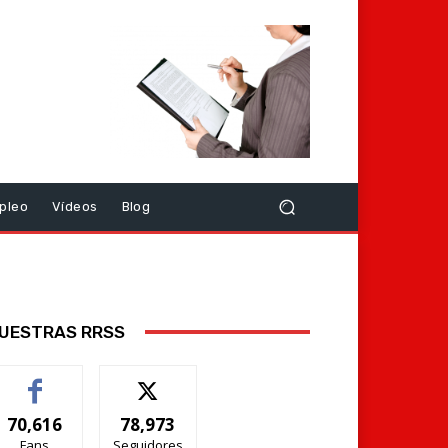
pleo
Vídeos
Blog
UESTRAS RRSS
70,616
78,973
Fans
Seguidores