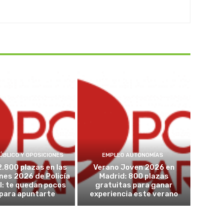
ÚBLICO Y OPOSICIONES
EMPLEO AUTONOMÍAS
2.800 plazas en las
Verano Joven 2026 en
nes 2026 de Policía
Madrid: 800 plazas
l: te quedan pocos
gratuitas para ganar
 para apuntarte
experiencia este verano