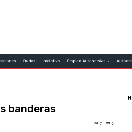
siciones
Dudas
Iniciativa
Empleo Autonomías
Autoem
N
s banderas
7
0