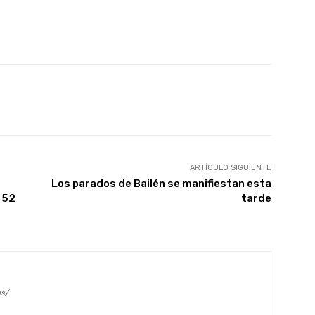
X
WhatsApp
Linkedin
Email
ARTÍCULO SIGUIENTE
Los parados de Bailén se manifiestan esta
 52
tarde
es/