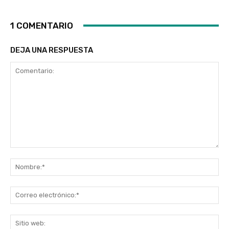
1 COMENTARIO
DEJA UNA RESPUESTA
Comentario:
No
Co
ele
Sit