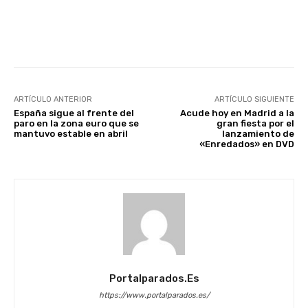
Facebook
X
WhatsApp
Li
ARTÍCULO ANTERIOR
ARTÍCULO SIGUIENTE
España sigue al frente del
Acude hoy en Madrid a la
paro en la zona euro que se
gran fiesta por el
mantuvo estable en abril
lanzamiento de
«Enredados» en DVD
Portalparados.es
https://www.portalparados.es/