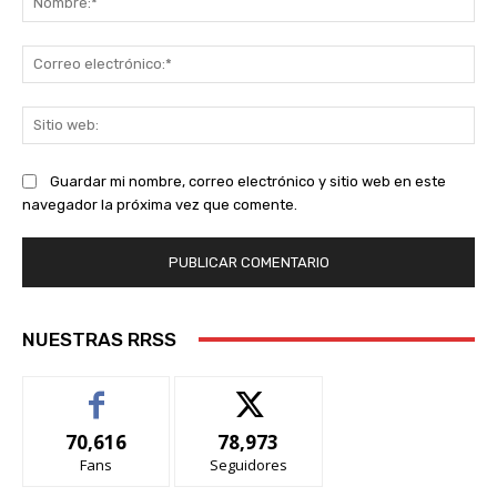
Co
ele
Sit
we
Guardar mi nombre, correo electrónico y sitio web en este
navegador la próxima vez que comente.
NUESTRAS RRSS
70,616
78,973
Fans
Seguidores