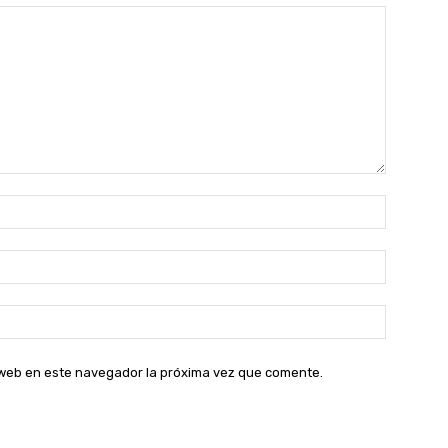
Nombre:
Correo
electróni
Sitio
web:
o web en este navegador la próxima vez que comente.