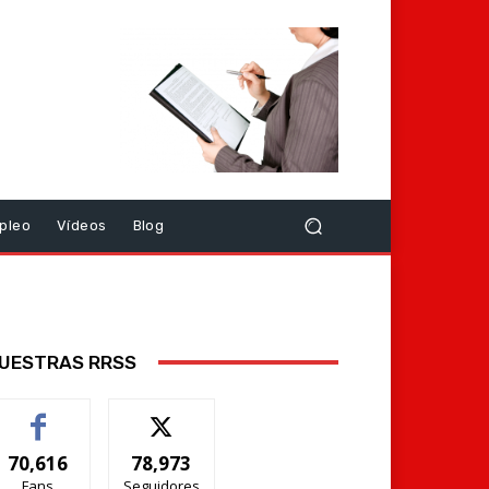
pleo
Vídeos
Blog
UESTRAS RRSS
70,616
78,973
Fans
Seguidores