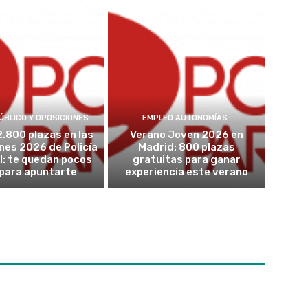
ÚBLICO Y OPOSICIONES
EMPLEO AUTONOMÍAS
2.800 plazas en las
Verano Joven 2026 en
nes 2026 de Policía
Madrid: 800 plazas
l: te quedan pocos
gratuitas para ganar
 para apuntarte
experiencia este verano