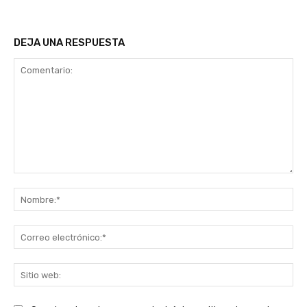
DEJA UNA RESPUESTA
Comentario:
No
Co
ele
Sit
we