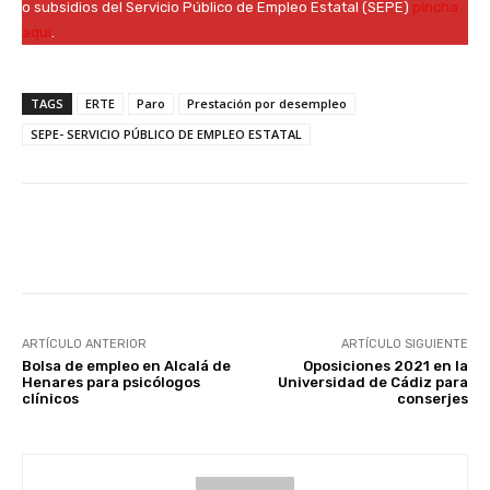
o subsidios del Servicio Público de Empleo Estatal (SEPE)
pincha
aquí
.
TAGS
ERTE
Paro
Prestación por desempleo
SEPE- SERVICIO PÚBLICO DE EMPLEO ESTATAL
Facebook
X
WhatsApp
Li
ARTÍCULO ANTERIOR
ARTÍCULO SIGUIENTE
Bolsa de empleo en Alcalá de
Oposiciones 2021 en la
Henares para psicólogos
Universidad de Cádiz para
clínicos
conserjes