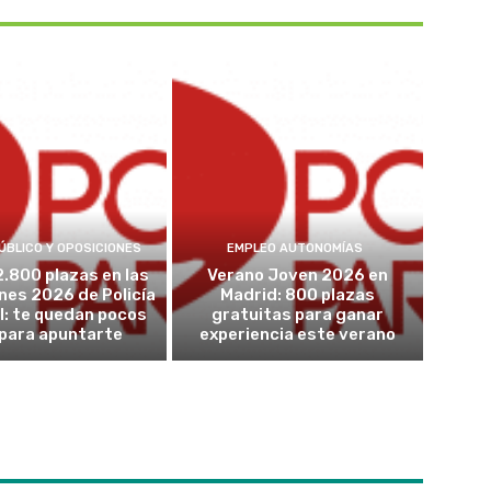
ÚBLICO Y OPOSICIONES
EMPLEO AUTONOMÍAS
2.800 plazas en las
Verano Joven 2026 en
nes 2026 de Policía
Madrid: 800 plazas
l: te quedan pocos
gratuitas para ganar
 para apuntarte
experiencia este verano