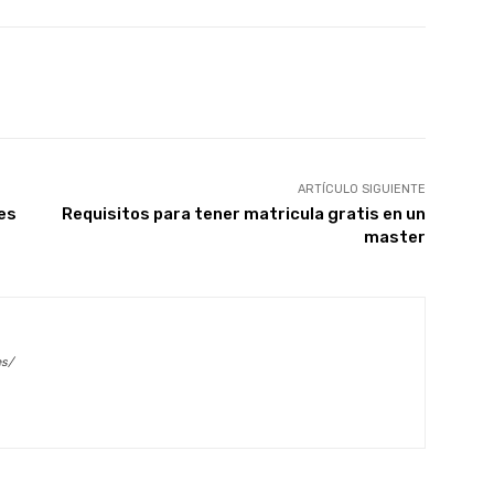
X
WhatsApp
Linkedin
Email
ARTÍCULO SIGUIENTE
es
Requisitos para tener matricula gratis en un
master
es/