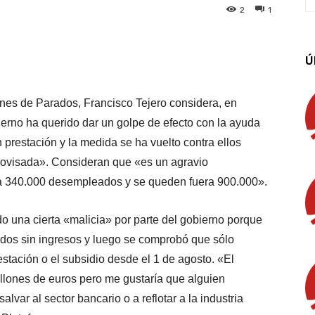
2
1
App
Linkedin
Email
Imprimir
Ú
ones de Parados, Francisco Tejero considera, en
ierno ha querido dar un golpe de efecto con la ayuda
prestación y la medida se ha vuelto contra ellos
rovisada». Consideran que «es un agravio
da 340.000 desempleados y se queden fuera 900.000».
o una cierta «malicia» por parte del gobierno porque
ados sin ingresos y luego se comprobó que sólo
estación o el subsidio desde el 1 de agosto. «El
llones de euros pero me gustaría que alguien
lvar al sector bancario o a reflotar a la industria