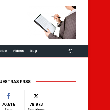
pleo
Vídeos
Blog
UESTRAS RRSS
70,616
78,973
Fans
Seguidores