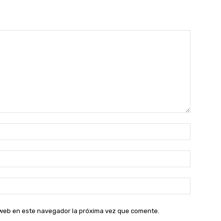
Nombre:
Correo
electróni
Sitio
web:
o web en este navegador la próxima vez que comente.