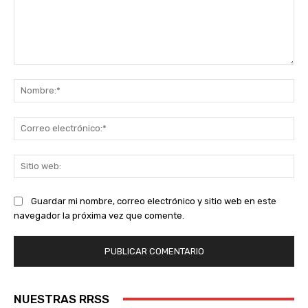
Comentario:
No
Co
ele
Sit
we
Guardar mi nombre, correo electrónico y sitio web en este
navegador la próxima vez que comente.
NUESTRAS RRSS