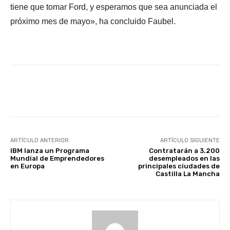
tiene que tomar Ford, y esperamos que sea anunciada el
próximo mes de mayo», ha concluido Faubel.
Facebook
X
WhatsApp
Li
ARTÍCULO ANTERIOR
ARTÍCULO SIGUIENTE
IBM lanza un Programa
Contratarán a 3.200
Mundial de Emprendedores
desempleados en las
en Europa
principales ciudades de
Castilla La Mancha