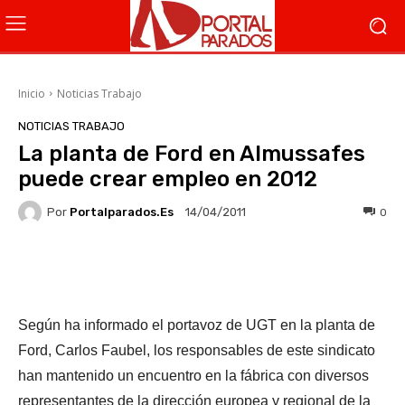
Inicio
Noticias Trabajo
NOTICIAS TRABAJO
La planta de Ford en Almussafes
puede crear empleo en 2012
Por
Portalparados.es
0
14/04/2011
Facebook
X
WhatsApp
Li
Según ha informado el portavoz de UGT en la planta de
Ford, Carlos Faubel, los responsables de este sindicato
han mantenido un encuentro en la fábrica con diversos
representantes de la dirección europea y regional de la