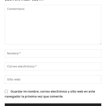
Comentario:
No
Co
ele
Sit
we
Guardar mi nombre, correo electrónico y sitio web en este
navegador la próxima vez que comente.