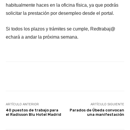
habitualmente haces en la oficina física, ya que podrás
solicitar la prestación por desempleo desde el portal.
Si todos los plazos y trámites se cumple, Redtrabaj@
echará a andar la próxima semana.
Facebook
X
WhatsApp
Li
ARTÍCULO ANTERIOR
ARTÍCULO SIGUIENTE
40 puestos de trabajo para
Parados de Úbeda convocan
el Radisson Blu Hotel Madrid
una manifestación