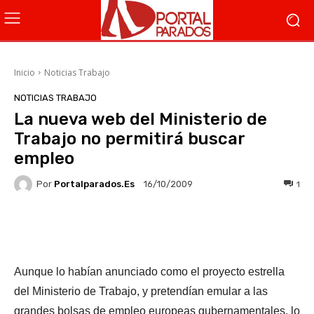
Inicio
Noticias Trabajo
NOTICIAS TRABAJO
La nueva web del Ministerio de
Trabajo no permitirá buscar
empleo
Por
Portalparados.es
1
16/10/2009
Facebook
X
WhatsApp
Li
Aunque lo habían anunciado como el proyecto estrella
del Ministerio de Trabajo, y pretendían emular a las
grandes bolsas de empleo europeas gubernamentales, lo