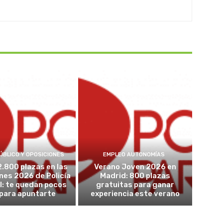
ÚBLICO Y OPOSICIONES
EMPLEO AUTONOMÍAS
2.800 plazas en las
Verano Joven 2026 en
nes 2026 de Policía
Madrid: 800 plazas
l: te quedan pocos
gratuitas para ganar
 para apuntarte
experiencia este verano