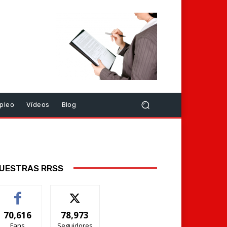
pleo
Vídeos
Blog
UESTRAS RRSS
70,616
78,973
Fans
Seguidores