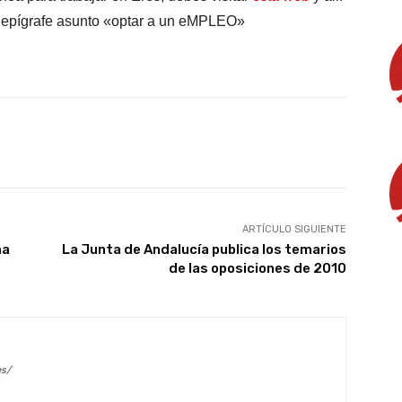
l epígrafe asunto «optar a un eMPLEO»
X
WhatsApp
Linkedin
Email
ARTÍCULO SIGUIENTE
na
La Junta de Andalucía publica los temarios
de las oposiciones de 2010
es/