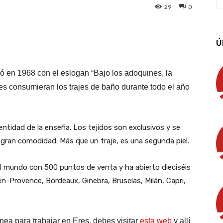
29
0
App
Linkedin
Email
Imprimir
Ú
ó en 1968 con el eslogan “Bajo los adoquines, la
res consumieran los trajes de baño durante todo el año
entidad de la enseña. Los tejidos son exclusivos y se
gran comodidad. Más que un traje, es una segunda piel.
el mundo con 500 puntos de venta y ha abierto dieciséis
en-Provence, Bordeaux, Ginebra, Bruselas, Milán, Capri,
nea para trabajar en Eres, debes visitar
esta web
y allí