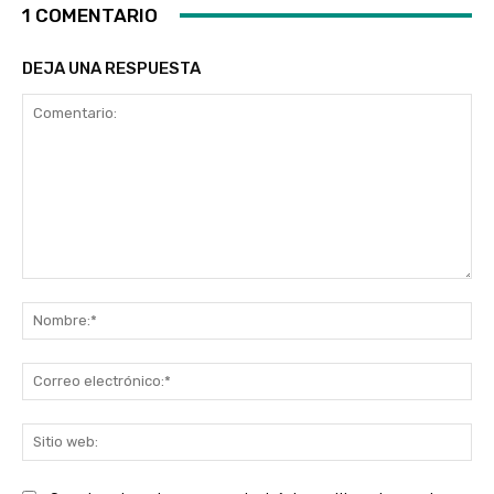
1 COMENTARIO
DEJA UNA RESPUESTA
Comentario:
No
Co
ele
Sit
we