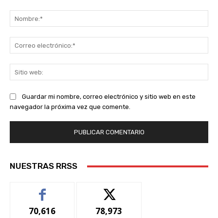
Comentario:
No
Co
ele
Sit
we
Guardar mi nombre, correo electrónico y sitio web en este
navegador la próxima vez que comente.
NUESTRAS RRSS
70,616
78,973