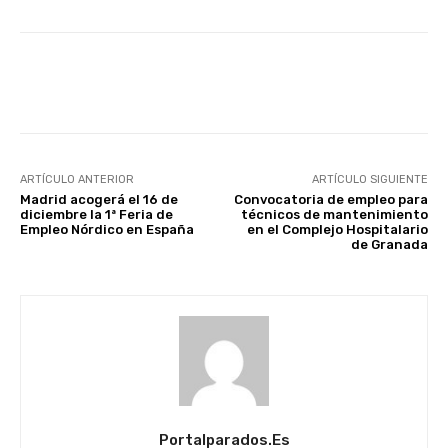
Facebook
X
WhatsApp
Li
ARTÍCULO ANTERIOR
ARTÍCULO SIGUIENTE
Madrid acogerá el 16 de
Convocatoria de empleo para
diciembre la 1ª Feria de
técnicos de mantenimiento
Empleo Nórdico en España
en el Complejo Hospitalario
de Granada
Portalparados.es