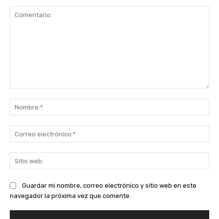
Comentario:
No
Co
ele
Sit
we
Guardar mi nombre, correo electrónico y sitio web en este
navegador la próxima vez que comente.