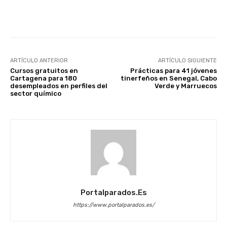
Facebook
X
WhatsApp
Li
ARTÍCULO ANTERIOR
ARTÍCULO SIGUIENTE
Cursos gratuitos en
Prácticas para 41 jóvenes
Cartagena para 180
tinerfeños en Senegal, Cabo
desempleados en perfiles del
Verde y Marruecos
sector químico
Portalparados.es
https://www.portalparados.es/