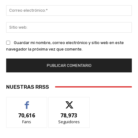
Co
ele
Sit
we
Guardar mi nombre, correo electrónico y sitio web en este
navegador la próxima vez que comente.
NUESTRAS RRSS
70,616
78,973
Fans
Seguidores