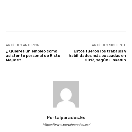
Facebook
X
WhatsApp
Li
ARTÍCULO ANTERIOR
ARTÍCULO SIGUIENTE
¿ Quieres un empleo como
Estos fueron los trabajos y
asistente personal de Risto
habilidades más buscadas en
Mejide?
2013, según Linkedin
Portalparados.es
https://www.portalparados.es/