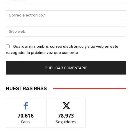
Co
ele
Sit
we
Guardar mi nombre, correo electrónico y sitio web en este
navegador la próxima vez que comente.
NUESTRAS RRSS
70,616
78,973
Fans
Seguidores