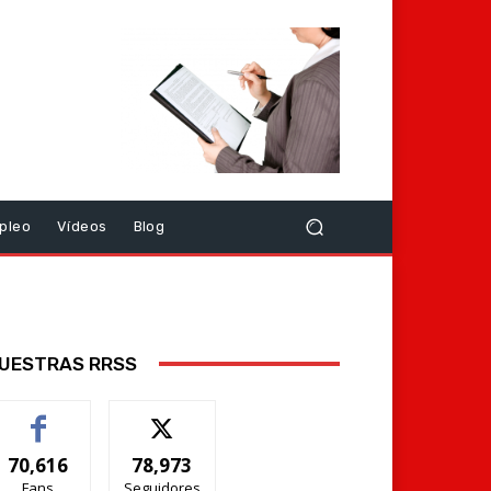
pleo
Vídeos
Blog
UESTRAS RRSS
70,616
78,973
Fans
Seguidores