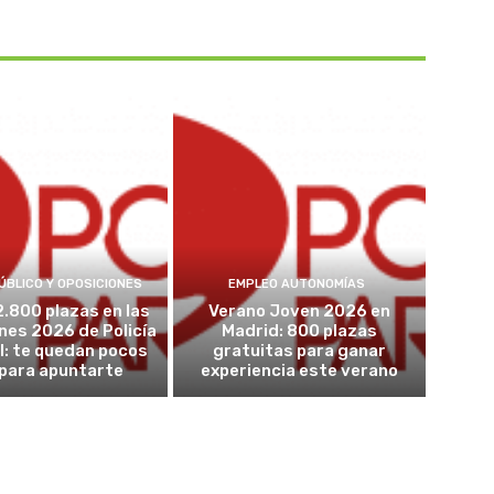
ÚBLICO Y OPOSICIONES
EMPLEO AUTONOMÍAS
2.800 plazas en las
Verano Joven 2026 en
nes 2026 de Policía
Madrid: 800 plazas
l: te quedan pocos
gratuitas para ganar
 para apuntarte
experiencia este verano