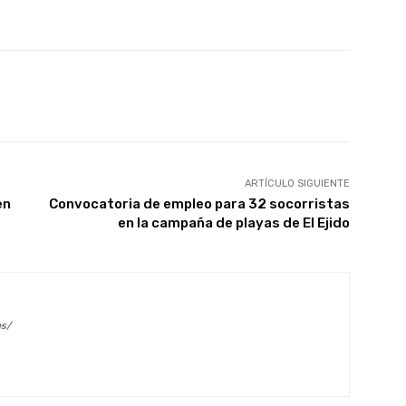
X
WhatsApp
Linkedin
Email
ARTÍCULO SIGUIENTE
en
Convocatoria de empleo para 32 socorristas
en la campaña de playas de El Ejido
es/