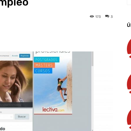
empleo
173
3
Ú
App
Linkedin
Email
Imprimir