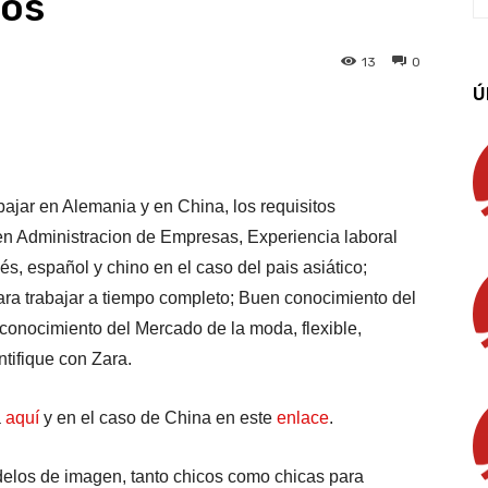
eos
13
0
Ú
App
Linkedin
Email
Imprimir
ajar en Alemania y en China, los requisitos
en Administracion de Empresas, Experiencia laboral
és, español y chino en el caso del pais asiático;
para trabajar a tiempo completo; Buen conocimiento del
 conocimiento del Mercado de la moda, flexible,
ntifique con Zara.
a
aquí
y en el caso de China en este
enlace
.
elos de imagen, tanto chicos como chicas para