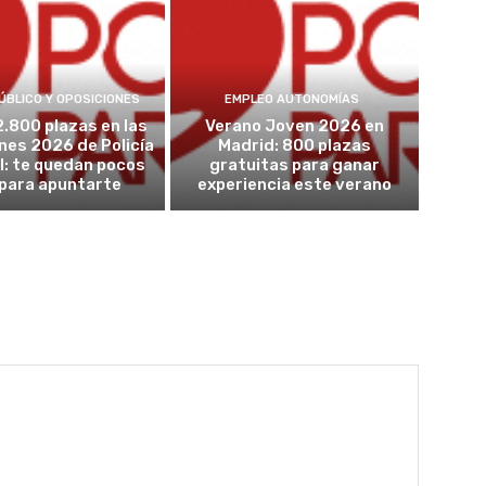
ÚBLICO Y OPOSICIONES
EMPLEO AUTONOMÍAS
2.800 plazas en las
Verano Joven 2026 en
nes 2026 de Policía
Madrid: 800 plazas
l: te quedan pocos
gratuitas para ganar
 para apuntarte
experiencia este verano