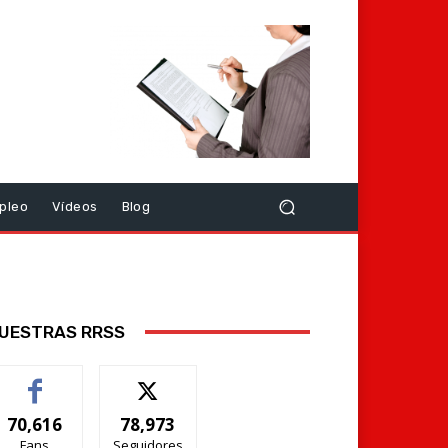
pleo
Vídeos
Blog
UESTRAS RRSS
70,616
78,973
Fans
Seguidores