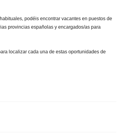
s habituales, podéis encontrar vacantes en puestos de
rias provincias españolas y encargados/as para
para localizar cada una de estas oportunidades de
X
WhatsApp
Linkedin
Email