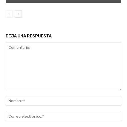
DEJA UNA RESPUESTA
Comentario:
No
Co
ele