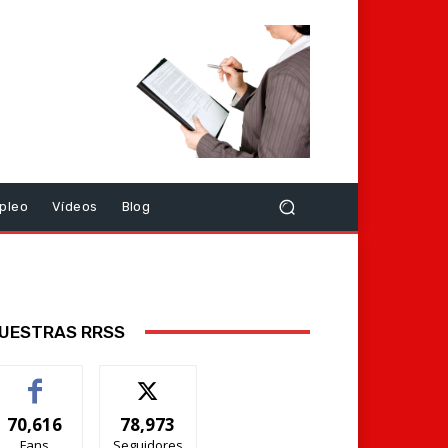
pleo
Vídeos
Blog
UESTRAS RRSS
70,616
78,973
Fans
Seguidores