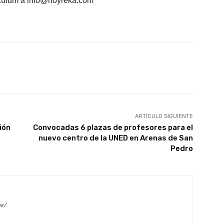
rículum a info@hoyreka.com
X
WhatsApp
Linkedin
Email
ARTÍCULO SIGUIENTE
ión
Convocadas 6 plazas de profesores para el
nuevo centro de la UNED en Arenas de San
Pedro
es/