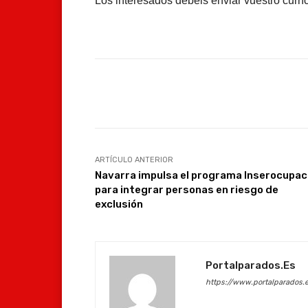
Los interesados debéis enviar vuestro cur
Facebook
Compartir
ARTÍCULO ANTERIOR
Navarra impulsa el programa Inserocupac
para integrar personas en riesgo de
exclusión
Portalparados.es
https://www.portalparados.