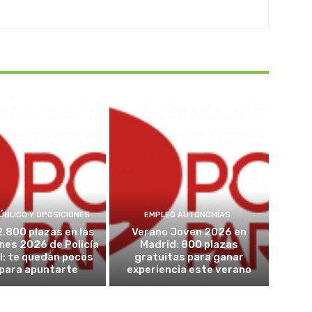
ÚBLICO Y OPOSICIONES
EMPLEO AUTONOMÍAS
2.800 plazas en las
Verano Joven 2026 en
nes 2026 de Policía
Madrid: 800 plazas
l: te quedan pocos
gratuitas para ganar
 para apuntarte
experiencia este verano