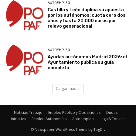
AUTOEMPLEO
Castilla y León duplica su apuesta
por los autónomos: cuota cero dos
años y hasta 20.000 euros por
relevo generacional
AUTOEMPLEO
Ayudas autónomos Madrid 2026: el
Ayuntamiento publica su guía
completa
Cargar más
Noticias Trabajo
Empleo Público y Oposiciones
Dudas
Iniciativa
Empleo Autonomías
Autoempleo
Legal&Cookies
© Newspaper WordPress Theme by TagDiv