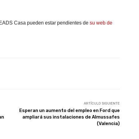
n EADS Casa pueden estar pendientes de
su web de
X
WhatsApp
Linkedin
Email
ARTÍCULO SIGUIENTE
Esperan un aumento del empleo en Ford que
an
ampliará sus instalaciones de Almussafes
(Valencia)