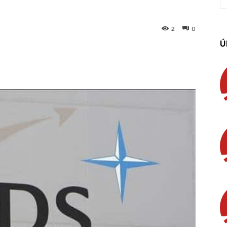
2
0
Ú
App
Linkedin
Email
Imprimir