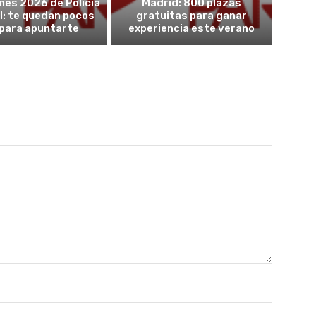
nes 2026 de Policía
Madrid: 800 plazas
l: te quedan pocos
gratuitas para ganar
 para apuntarte
experiencia este verano
Nombre: