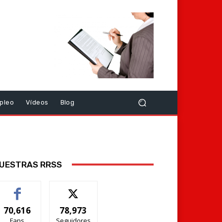
pleo
Vídeos
Blog
UESTRAS RRSS
70,616
78,973
Fans
Seguidores