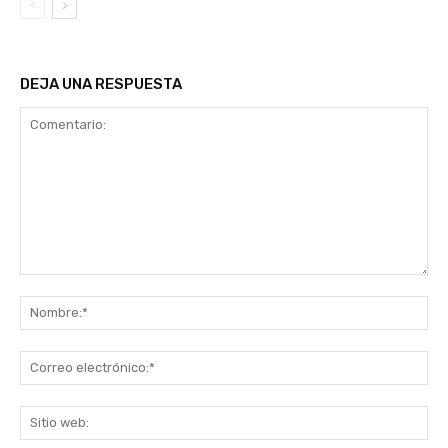
DEJA UNA RESPUESTA
Comentario:
No
Co
ele
Sit
we