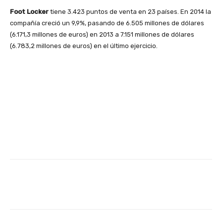
Foot Locker
tiene 3.423 puntos de venta en 23 países. En 2014 la
compañía creció un 9,9%, pasando de 6.505 millones de dólares
(6.171,3 millones de euros) en 2013 a 7.151 millones de dólares
(6.783,2 millones de euros) en el último ejercicio.
Facebook
X
WhatsApp
Li