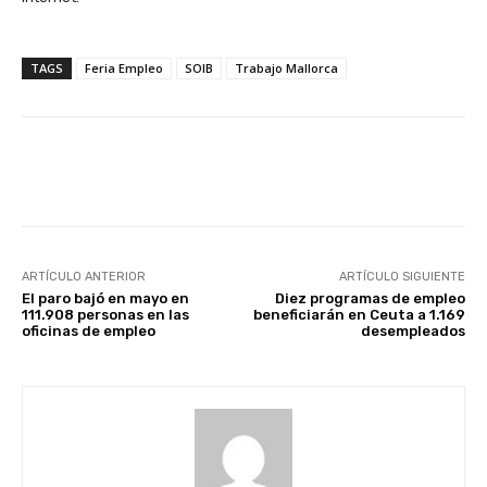
TAGS
Feria Empleo
SOIB
Trabajo Mallorca
Facebook
X
WhatsApp
Li
ARTÍCULO ANTERIOR
ARTÍCULO SIGUIENTE
El paro bajó en mayo en
Diez programas de empleo
111.908 personas en las
beneficiarán en Ceuta a 1.169
oficinas de empleo
desempleados