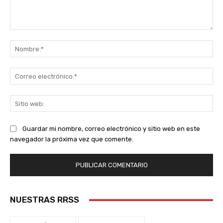
Comentario:
No
Co
ele
Sit
we
Guardar mi nombre, correo electrónico y sitio web en este
navegador la próxima vez que comente.
NUESTRAS RRSS