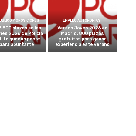
ÚBLICO Y OPOSICIONES
EMPLEO AUTONOMÍAS
2.800 plazas en las
Verano Joven 2026 en
nes 2026 de Policía
Madrid: 800 plazas
l: te quedan pocos
gratuitas para ganar
 para apuntarte
experiencia este verano