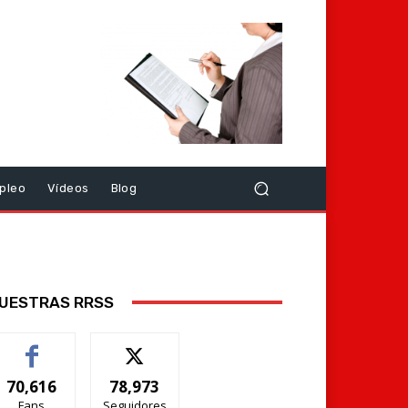
pleo
Vídeos
Blog
UESTRAS RRSS
70,616
78,973
Fans
Seguidores