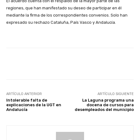
El acuerdo cuenta con el respaldo de la mayor parte de las
regiones, que han manifestado su deseo de participar en él
mediante la firma de los correspondientes convenios. Solo han
expresado su rechazo Cataluña, País Vasco y Andalucía.
Facebook
X
WhatsApp
Li
ARTÍCULO ANTERIOR
ARTÍCULO SIGUIENTE
Intolerable falta de
La Laguna programa una
explicaciones de la UGT en
docena de cursos para
Andalucía
desempleados del municipio