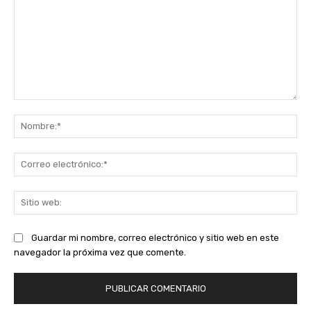
Comentario:
No
Co
ele
Sit
we
Guardar mi nombre, correo electrónico y sitio web en este
navegador la próxima vez que comente.