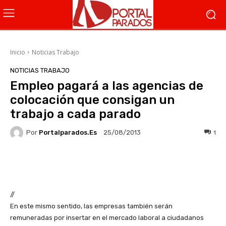
Inicio
Noticias Trabajo
NOTICIAS TRABAJO
Empleo pagará a las agencias de
colocación que consigan un
trabajo a cada parado
Por
Portalparados.es
1
25/08/2013
Facebook
X
WhatsApp
Li
//
En este mismo sentido, las empresas también serán
remuneradas por
insert
ar en el mercado laboral a ciudadanos