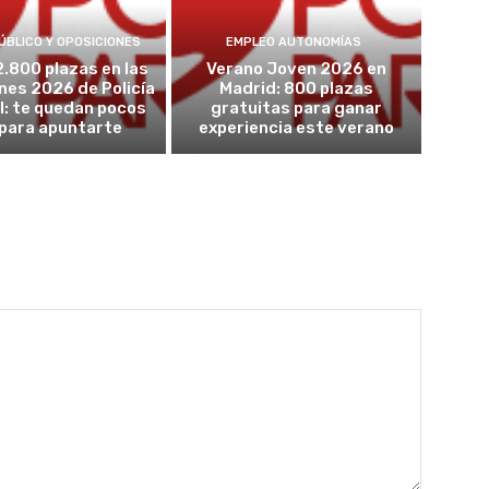
ÚBLICO Y OPOSICIONES
EMPLEO AUTONOMÍAS
2.800 plazas en las
Verano Joven 2026 en
nes 2026 de Policía
Madrid: 800 plazas
l: te quedan pocos
gratuitas para ganar
 para apuntarte
experiencia este verano