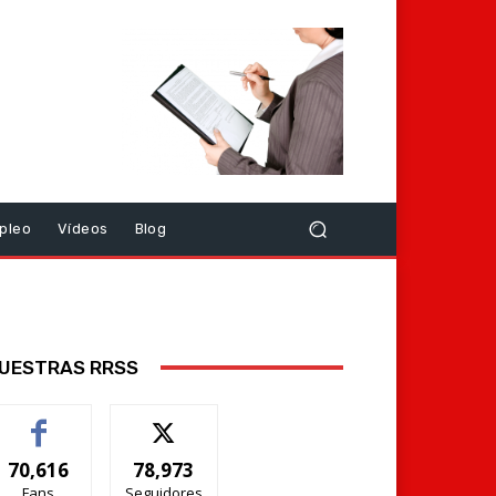
pleo
Vídeos
Blog
UESTRAS RRSS
70,616
78,973
Fans
Seguidores