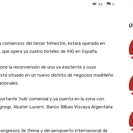
36
0
App
Linkedin
Email
Imprimir
Ú
a comienzos del tercer trimestre, estará operado en
, que opera ya cuatro hoteles de IHG en España.
ne la reconversión de uno ya existente y cuyo
stá situado en un nuevo distrito de negocios madrileño
acionales.
ortante ‘hub’ comercial y ya cuenta en la zona con
roup, Alcatel-Lucent, Banco Bilbao Vizcaya Argentaria
ongresos de Ifema y del aeropuerto internacional de