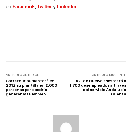
en
Facebook
,
Twitter
y
Linkedin
Facebook
X
WhatsApp
Li
ARTÍCULO ANTERIOR
ARTÍCULO SIGUIENTE
Carrefour aumentará en
UGT de Huelva asesorará a
2012 su plantilla en 2.000
1.700 desempleados a través
personas pero podría
del servicio Andalucía
generar más empleo
Orienta