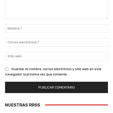
Comentario:
No
Co
ele
Sit
we
Guardar mi nombre, correo electrónico y sitio web en este
navegador la próxima vez que comente.
NUESTRAS RRSS