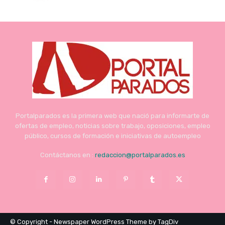
Portalparados es la primera web que nació para informarte de
ofertas de empleo, noticias sobre trabajo, oposiciones, empleo
público, cursos de formación e iniciativas de autoempleo
Contáctanos en :
redaccion@portalparados.es
© Copyright - Newspaper WordPress Theme by TagDiv