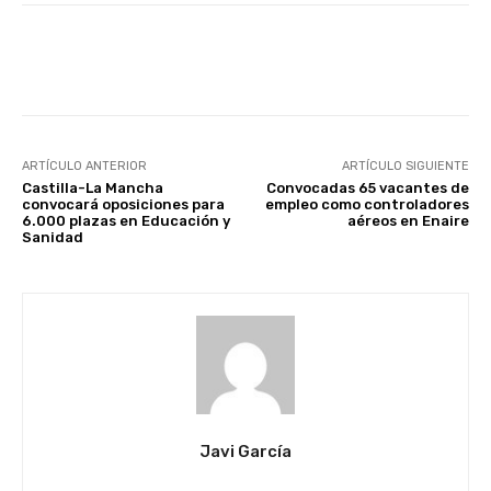
Facebook
X
WhatsApp
Li
ARTÍCULO ANTERIOR
ARTÍCULO SIGUIENTE
Castilla-La Mancha
Convocadas 65 vacantes de
convocará oposiciones para
empleo como controladores
6.000 plazas en Educación y
aéreos en Enaire
Sanidad
Javi García