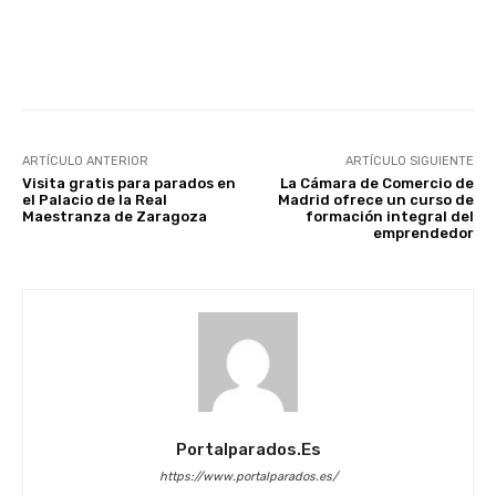
Facebook
X
WhatsApp
Li
ARTÍCULO ANTERIOR
ARTÍCULO SIGUIENTE
Visita gratis para parados en
La Cámara de Comercio de
el Palacio de la Real
Madrid ofrece un curso de
Maestranza de Zaragoza
formación integral del
emprendedor
Portalparados.es
https://www.portalparados.es/