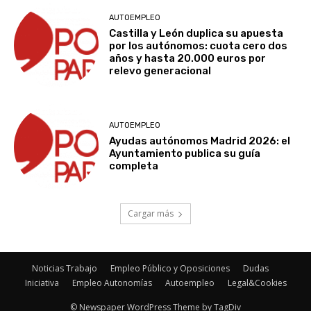
AUTOEMPLEO
Castilla y León duplica su apuesta
por los autónomos: cuota cero dos
años y hasta 20.000 euros por
relevo generacional
AUTOEMPLEO
Ayudas autónomos Madrid 2026: el
Ayuntamiento publica su guía
completa
Cargar más
Noticias Trabajo
Empleo Público y Oposiciones
Dudas
Iniciativa
Empleo Autonomías
Autoempleo
Legal&Cookies
© Newspaper WordPress Theme by TagDiv