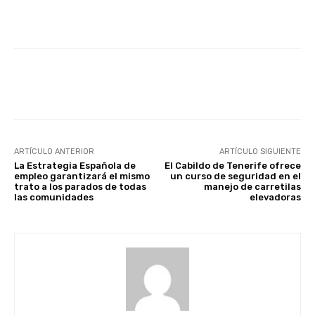
Facebook
X
WhatsApp
Li
ARTÍCULO ANTERIOR
ARTÍCULO SIGUIENTE
La Estrategia Española de
El Cabildo de Tenerife ofrece
empleo garantizará el mismo
un curso de seguridad en el
trato a los parados de todas
manejo de carretilas
las comunidades
elevadoras