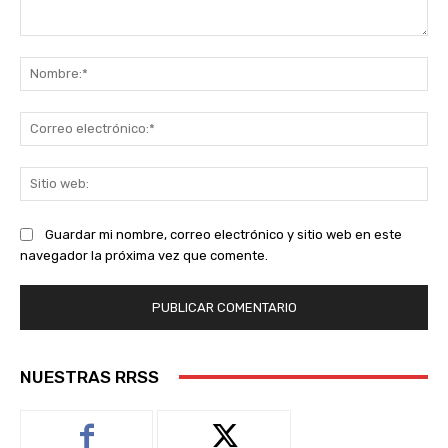
Comentario:
No
Co
ele
Sit
we
Guardar mi nombre, correo electrónico y sitio web en este
navegador la próxima vez que comente.
NUESTRAS RRSS