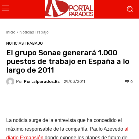
Inicio
Noticias Trabajo
NOTICIAS TRABAJO
El grupo Sonae generará 1.000
puestos de trabajo en España a lo
largo de 2011
Por
Portalparados.es
0
29/03/2011
Facebook
X
WhatsApp
Li
La noticia surge de la entrevista que ha concedido el
máximo responsable de la compañía, Paulo Azevedo
al
diario Expansión
donde expone los planes de futuro de