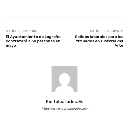
Facebook
X
WhatsApp
Li
ARTÍCULO ANTERIOR
ARTÍCULO SIGUIENTE
El Ayuntamiento de Logroño
Salidas laborales para los
contratará a 30 personas en
titulados en Historia del
mayo
Arte
Portalparados.es
https://www.portalparados.es/