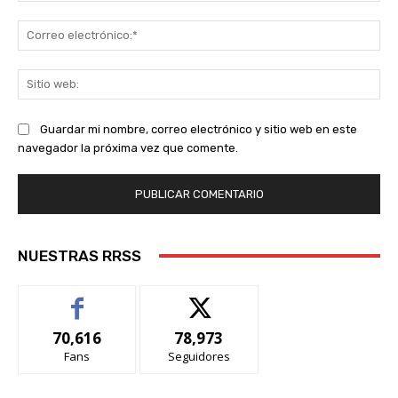
Co
ele
Sit
we
Guardar mi nombre, correo electrónico y sitio web en este
navegador la próxima vez que comente.
NUESTRAS RRSS
70,616
78,973
Fans
Seguidores