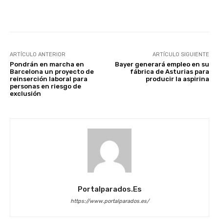
Facebook
X
WhatsApp
Li
ARTÍCULO ANTERIOR
ARTÍCULO SIGUIENTE
Pondrán en marcha en
Bayer generará empleo en su
Barcelona un proyecto de
fábrica de Asturias para
reinserción laboral para
producir la aspirina
personas en riesgo de
exclusión
Portalparados.es
https://www.portalparados.es/