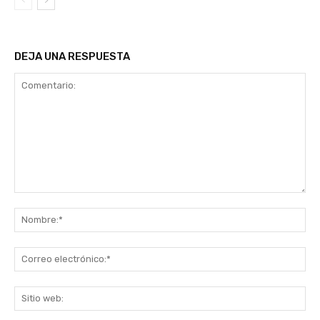
DEJA UNA RESPUESTA
Comentario:
No
Co
ele
Sit
we