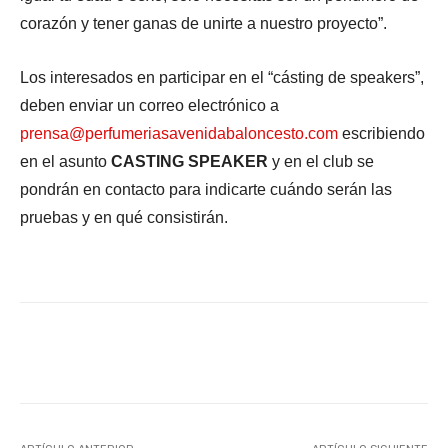
corazón y tener ganas de unirte a nuestro proyecto”.
Los interesados en participar en el “cásting de speakers”,
deben enviar un correo electrónico a
prensa@perfumeriasavenidabaloncesto.com
escribiendo
en el asunto
CASTING SPEAKER
y en el club se
pondrán en contacto para indicarte cuándo serán las
pruebas y en qué consistirán.
Facebook
X
WhatsApp
Li