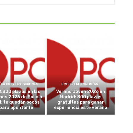
ÚBLICO Y OPOSICIONES
EMPLEO AUTONOMÍAS
2.800 plazas en las
Verano Joven 2026 en
nes 2026 de Policía
Madrid: 800 plazas
l: te quedan pocos
gratuitas para ganar
 para apuntarte
experiencia este verano