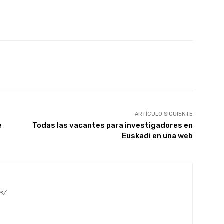
X
WhatsApp
Linkedin
Email
ARTÍCULO SIGUIENTE
e
Todas las vacantes para investigadores en
Euskadi en una web
es/