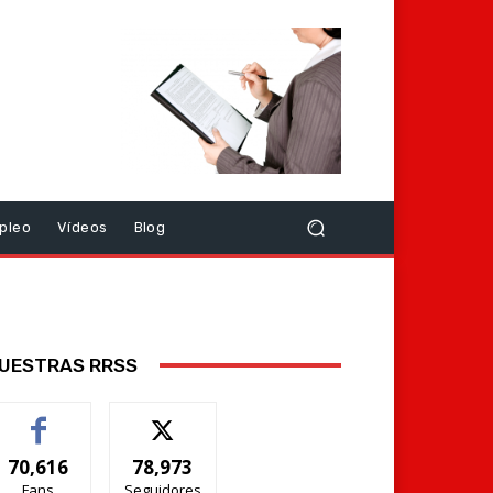
pleo
Vídeos
Blog
UESTRAS RRSS
70,616
78,973
Fans
Seguidores