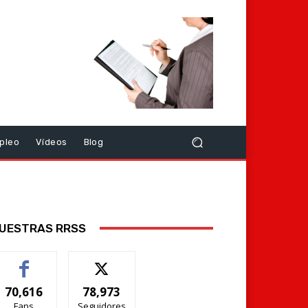
pleo
Vídeos
Blog
UESTRAS RRSS
70,616
78,973
Fans
Seguidores