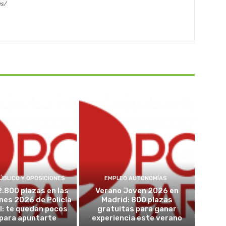
es/
ÚBLICO Y OPOSICIONES
EMPLEO AUTONOMÍAS
2.800 plazas en las
Verano Joven 2026 en
nes 2026 de Policía
Madrid: 800 plazas
l: te quedan pocos
gratuitas para ganar
 para apuntarte
experiencia este verano