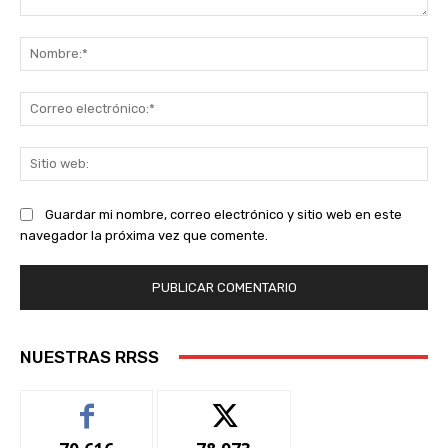
Comentario:
No
Co
ele
Sit
we
Guardar mi nombre, correo electrónico y sitio web en este
navegador la próxima vez que comente.
NUESTRAS RRSS