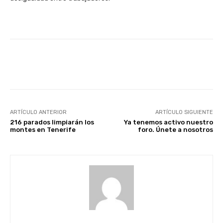
Facebook
X
WhatsApp
Li
ARTÍCULO ANTERIOR
ARTÍCULO SIGUIENTE
216 parados limpiarán los
Ya tenemos activo nuestro
montes en Tenerife
foro. Únete a nosotros