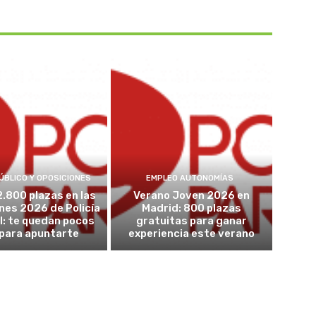
ÚBLICO Y OPOSICIONES
EMPLEO AUTONOMÍAS
2.800 plazas en las
Verano Joven 2026 en
nes 2026 de Policía
Madrid: 800 plazas
l: te quedan pocos
gratuitas para ganar
 para apuntarte
experiencia este verano