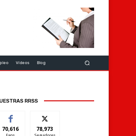
pleo
Vídeos
Blog
UESTRAS RRSS
70,616
78,973
Fans
Seguidores