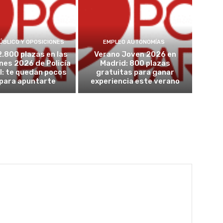
ÚBLICO Y OPOSICIONES
EMPLEO AUTONOMÍAS
2.800 plazas en las
Verano Joven 2026 en
nes 2026 de Policía
Madrid: 800 plazas
l: te quedan pocos
gratuitas para ganar
 para apuntarte
experiencia este verano