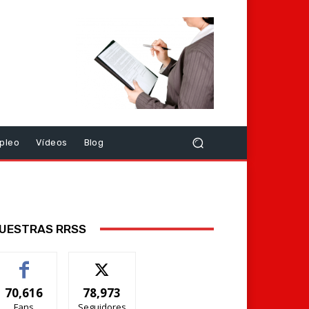
pleo
Vídeos
Blog
UESTRAS RRSS
70,616
78,973
Fans
Seguidores