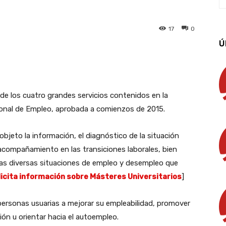
17
0
Ú
App
Linkedin
Email
Imprimir
 de los cuatro grandes servicios contenidos en la
ional de Empleo, aprobada a comienzos de 2015.
 objeto la información, el diagnóstico de la situación
 acompañamiento en las transiciones laborales, bien
 las diversas situaciones de empleo y desempleo que
licita información sobre Másteres Universitarios
]
s personas usuarias a mejorar su empleabilidad, promover
ción u orientar hacia el autoempleo.