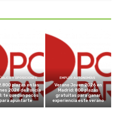
ÚBLICO Y OPOSICIONES
EMPLEO AUTONOMÍAS
2.800 plazas en las
Verano Joven 2026 en
nes 2026 de Policía
Madrid: 800 plazas
l: te quedan pocos
gratuitas para ganar
 para apuntarte
experiencia este verano