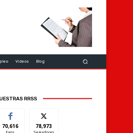
pleo
Vídeos
Blog
UESTRAS RRSS
70,616
78,973
Fans
Seguidores