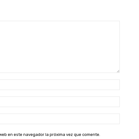
Nombre:
Correo
electróni
Sitio
web:
o web en este navegador la próxima vez que comente.