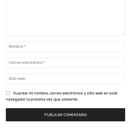
Comentario:
No
Co
ele
Sit
we
Guardar mi nombre, correo electrónico y sitio web en este
navegador la próxima vez que comente.