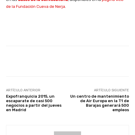
de la Fundación Cueva de Nerja
.
Facebook
X
WhatsApp
Li
ARTÍCULO ANTERIOR
ARTÍCULO SIGUIENTE
Expofranquicia 2015, un
Un centro de mantenimiento
escaparate de casi 500
de Air Europa en la T1 de
negocios a partir del jueves
Barajas generará 500
en Madrid
empleos