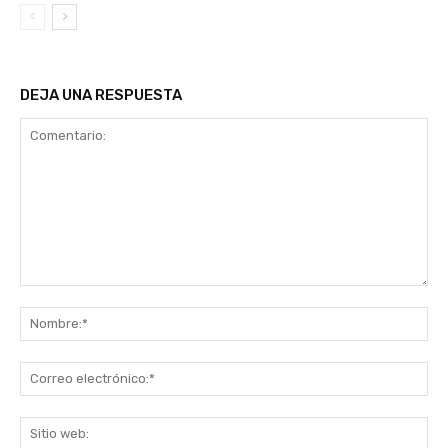
DEJA UNA RESPUESTA
Comentario:
No
Co
ele
Sit
we