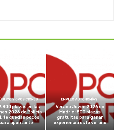
ÚBLICO Y OPOSICIONES
EMPLEO AUTONOMÍAS
2.800 plazas en las
Verano Joven 2026 en
nes 2026 de Policía
Madrid: 800 plazas
l: te quedan pocos
gratuitas para ganar
 para apuntarte
experiencia este verano