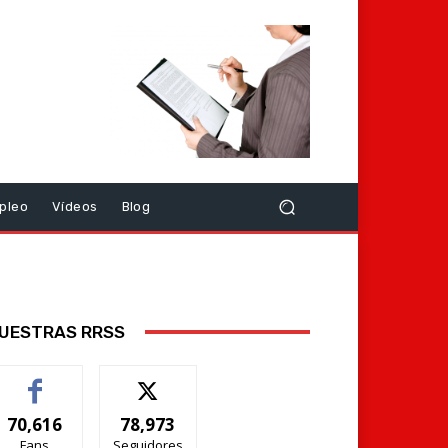
pleo
Vídeos
Blog
UESTRAS RRSS
70,616
78,973
Fans
Seguidores