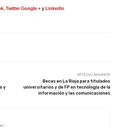
ok
,
Twitter
Google +
y
Linkedin
X
WhatsApp
Linkedin
Email
ARTÍCULO SIGUIENTE
Becas en La Rioja para titulados
o y
universitarios y de FP en tecnología de la
información y las comunicaciones
es/