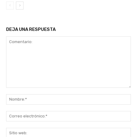
DEJA UNA RESPUESTA
Comentario:
No
Co
ele
Sit